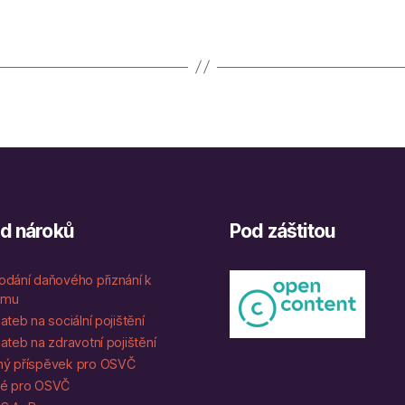
ed nároků
Pod záštitou
odání daňového přiznání k
íjmu
ateb na sociální pojištění
ateb na zdravotní pojištění
ý příspěvek pro OSVČ
né pro OSVČ