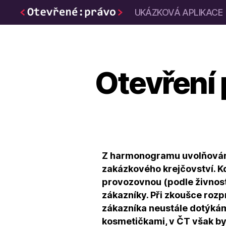
UKÁZKOVÁ APLIKACE
Otevřené
právo
Otevření 
Z harmonogramu uvolňování 
zakázkového krejčovství. K
provozovnou (podle živnost
zákazníky. Při zkoušce roz
zákazníka neustále dotýkám.
kosmetičkami, v ČT však byl