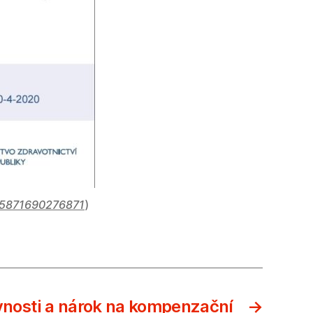
855871690276871
)
vnosti a nárok na kompenzační
→