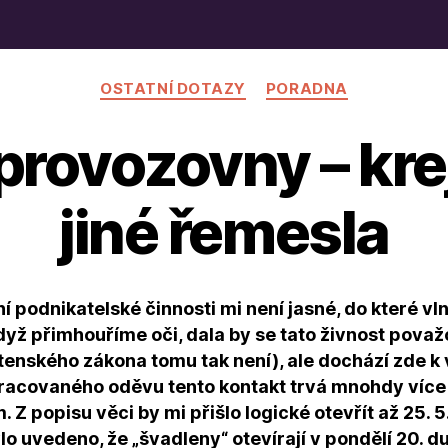
Rubriky
OSTATNÍ DOTAZY
PORADNA
provozovny – kre
jiné řemesla
podnikatelské činnosti mi není jasné, do které vl
dyž přimhouříme oči, dala by se tato živnost považ
enského zákona tomu tak není), ale dochází zde k
pracovaného oděvu tento kontakt trvá mnohdy více
 Z popisu věci by mi přišlo logické otevřít až 25. 
o uvedeno, že „švadleny“ otevírají v pondělí 20. d