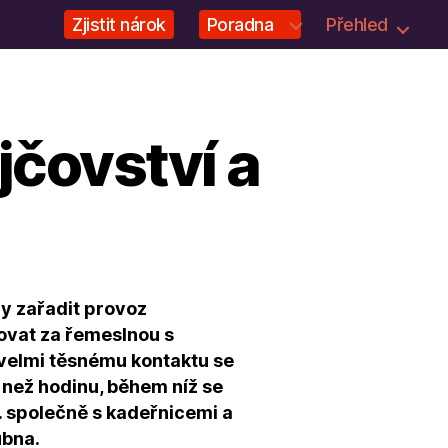
Zjistit nárok
Poradna
Přehled
jčovství a
ny zařadit provoz
ovat za řemeslnou s
 velmi těsnému kontaktu se
 než hodinu, během níž se
5. společně s kadeřnicemi a
ubna.