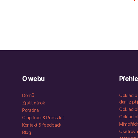
O webu
Přehl
Domů
Odklad p
dani z př
Zjistit nárok
Odklad pl
Poradna
Odklad pl
O aplikaci & Press kit
Mimořádn
Kontakt & feedback
Ošetřov
Blog